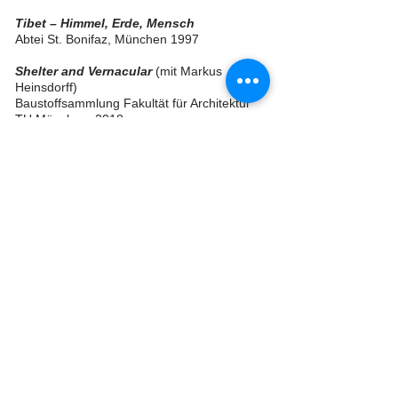
Tibet – Himmel, Erde, Mensch
Abtei St. Bonifaz, München 1997
Shelter and Vernacular
(mit Markus
Heinsdorff)
Baustoffsammlung Fakultät für Architektur
TU München, 2018
Bayerische Architektenkammer, Nürnberg
2018
GAD – Giudecca Art District, Venedig 2021
Traditionelle Bauweisen
Eröffnungsausstellung der 2023 in
Burghausen gegründeten Kunst
+ Architektur Akademie für Klima, Umwelt,
Soziales im Areal des
ehemaligen Klosters Raitenhaslach 2023
Zahlreiche Bildveröffentlichungen in
Büchern, Zeitschriften und Kalendern.
Themenschwerpunkte: Architektur,
Traditionelles Bauen, Stadtportraits,
Menschen und Alltag in unterschiedlichen
Kulturen.