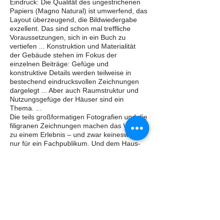
Eindruck: Die Qualität des ungestrichenen
Papiers (Magno Natural) ist umwerfend, das
Layout überzeugend, die Bildwiedergabe
exzellent. Das sind schon mal treffliche
Voraussetzungen, sich in ein Buch zu
vertiefen ... Konstruktion und Materialität
der Gebäude stehen im Fokus der
einzelnen Beiträge: Gefüge und
konstruktive Details werden teilweise in
bestechend eindrucksvollen Zeichnungen
dargelegt ... Aber auch Raumstruktur und
Nutzungsgefüge der Häuser sind ein
Thema. ...
Die teils großformatigen Fotografien und die
filigranen Zeichnungen machen das Werk
zu einem Erlebnis – und zwar keineswegs
nur für ein Fachpublikum. Und dem Haus-
und Bauforscher zeigt das Buch auf, dass
es hinter dem eigenen, bisweilen engen
fachlichen Horizont durchaus weitergeht.
Herbert May in Bayerisches Jahrbuch für
Volkskunde 2020
...informativ und eindrücklich ist das Buch ...
in Gänze. Man kommt aus dem Staunen