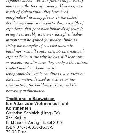
Japanese minka – exist in fascinating diversity
and create the face of a region. However, as a
result of globalization they have been
marginalized in many places. In the fastest
developing countries in particular, a wealth of
experience that goes back hundreds of years is
being irretrievably lost, even though valuable
insights can be gained for modern building.
Using the examples of selected domestic
buildings from all continents, 36 international
experts demonstrate why we can still learn from
vernacular architecture; they analyze the cultural
context and the adaptation to
topographic/climactic conditions, and focus on
the local materials used as well as on the
construction, the building process, and the
necessary maintenance.
Traditionelle Bauweisen
Ein Atlas zum Wohnen auf fünf
Kontinenten
Christian Schittich (Hrsg./Ed)
384 Seiten
Birkhäuser Verlag
, Basel 2019
ISBN
978-3-0356-1609-5
79,95 Euro